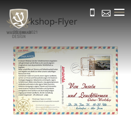


Workshop-Flyer
25. Jan. 2021