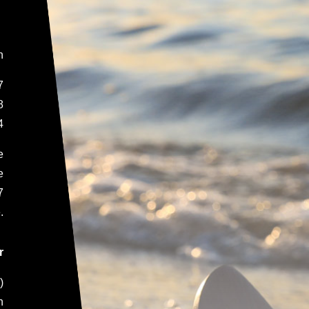
.
N
n
7
8
4
e
e
7
.
r
)
h