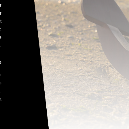
r
r
t
,
e
.
e
n
o
,
a