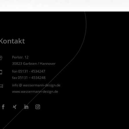
Kontakt
Perlstr. 12

30823 Garbsen / Hannover
fon 05131 - 4534247

fax 05131 – 4534248
info @ wassermann-design.de

www.wassermann-design.de