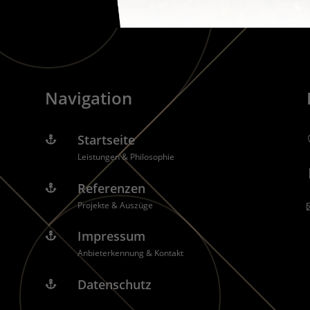
Navigation
Startseite

Leistungen & Philosophie
Referenzen

Projekte & Auszüge
Impressum

Anbieterkennung & Kontakt
Datenschutz
