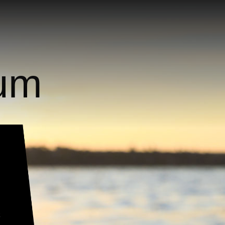
um
G
N
R