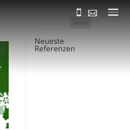


Suchen
Neueste
Referenzen