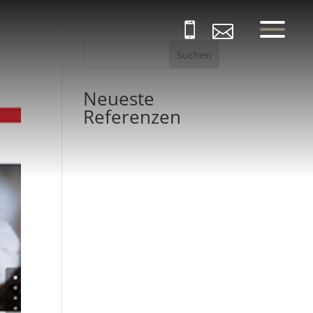


Suchen
Neueste
Referenzen