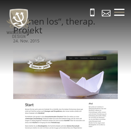


„Leinen los“, therap.
Projekt
24. Nov. 2015